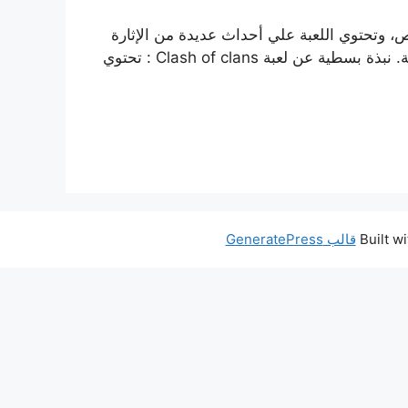
ن الأشخاص، وتحتوي اللعبة علي أحداث عديدة من الإثارة
والتشويق ويمكنك تحميل اللعبة بطريقة سريعة من موقعنا برابط مباشر، وذلك للإستمتاع بجميع المميزات في اللعبة. نبذة بسطية عن لعبة Clash of clans : تحتوي
قالب GeneratePress