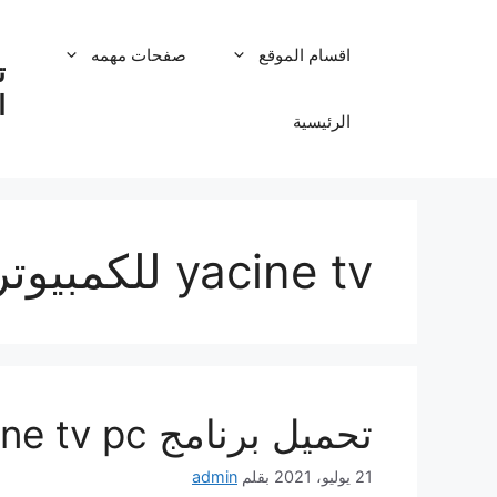
نتقل
لى
اقسام الموقع
صفحات مهمه
لمحتوى
ا
الرئيسية
yacine tv للكمبيوتر
تحميل برنامج yacine tv pc ياسين تيفي للكمبيوتر
21 يوليو، 2021
بقلم
admin