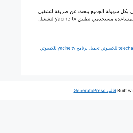
ح كامل تحميل yacine tv pc ياسين تيفي للكمبيوتر يعمل بكل سهولة الجميع يبحث عن طريقة لتشغيل
yacine tv على الكمبيوتر او اللاب توب او شاشات السمارت تى فى Smart Tv اليوم سنقوم بتجميع جميع الطرق لمساعدة مستخدمي تطبيق yacine tv لتشغيل
telecha
,
تحميل برنامج yacine tv للكمبيوتر
,
قالب GeneratePress