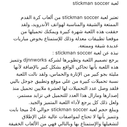
لعبة stickman soccer
تعتبر لعبة stickman soccer من ألعاب كرة القدم
الممتعة والشيقة والمناسبة لهواتف الأندرويد، ولقد
حققت هذه اللعبة شهرة كبيرة ويمكنك تحميلها من
موقعنا تطبيقات معدلة وذلك للإستمتاع بخوض مباريات
عديدة شيقة وممتعة.
نبذة عن لعبة stickman soccer :
يرجع تصميم اللعبة وتطويرها لشركة djnnworks وتتميز
هذه اللعبة بأنها تحاكي الواقع بشكل كبير بالإضافة لأنها
مليئة بجو كبير من الإثارة والحماس، ولقد نالت اللعبة
نسبة تحميلات كبيرة من علي موقع وتطبيق جوجل باليي
فلقد وصل عدد التحميلات لها لعشرة ملايين تحميل منذ
إصدارها ومازال هذا العدد للتحميل في تزايد مستمر،
ولعل ذلك كل يرجع لأداء اللعبة المتميز والجيد.
ويبلغ حجم لعبة stickman soccer حوالي 24 ميجا بايت
وتتميز بأنها لا تحتاج لمواصفات عالية علي الإطلاق
لتشغيلها والإستمتاع بها وبالتالي فهي من الألعاب الخفيفة